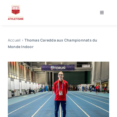
Skip
to
Toggle
content
Navigati
Accueil
Accueil
>
Thomas Caredda aux Championnats du
La Fédération
Monde Indoor
Événements