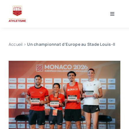
Skip
to
Toggle
content
Navigati
Accueil
Accueil
>
Un championnat d’Europe au Stade Louis-II
La Fédération
Événements